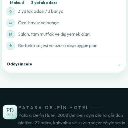
Maks. 6
3 yatak odası
3 yatak odası / 3 banyo
Özel havuz ve bahçe
Salon, tam mutfak ve dış yemek alanı
Barbekü köşesi ve uzun kalışa uygun plan
→
Odayı incele
PATARA DELFIN HOTEL
Patara Delfin Hotel, 2008'den beri aynı aile tarafından
işletilen; 22 odası, kahvaltısı ve iki villa seçeneğiyle sakin