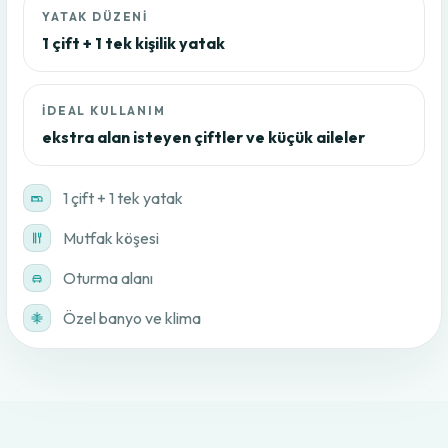
YATAK DÜZENI
1 çift + 1 tek kişilik yatak
İDEAL KULLANIM
ekstra alan isteyen çiftler ve küçük aileler
1 çift + 1 tek yatak
Mutfak köşesi
Oturma alanı
Özel banyo ve klima