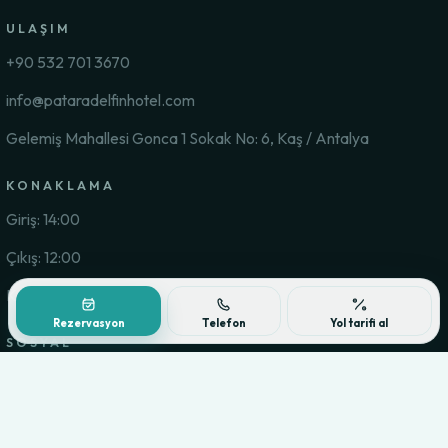
ULAŞIM
+90 532 701 3670
info@pataradelfinhotel.com
Gelemiş Mahallesi Gonca 1 Sokak No: 6, Kaş / Antalya
KONAKLAMA
Giriş: 14:00
Çıkış: 12:00
Kahvaltı: 08:00 - 10:30
Rezervasyon
Telefon
Yol tarifi al
SOSYAL
Instagram
Facebook