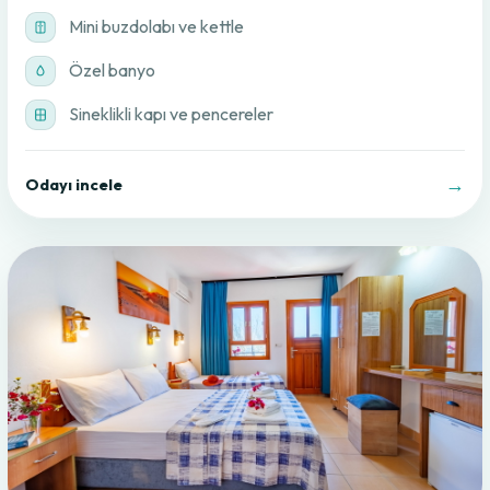
Mini buzdolabı ve kettle
Özel banyo
Sineklikli kapı ve pencereler
→
Odayı incele