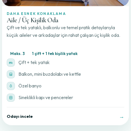
DAHA ESNEK KONAKLAMA
Aile / Üç Kişilik Oda
Çift ve tek yataklı, balkonlu ve temel pratik detaylarıyla
küçük aileler ve arkadaşlar için rahat çalışan üç kişilik oda.
Maks. 3
1 çift + 1 tek kişilik yatak
Çift + tek yatak
Balkon, mini buzdolabı ve kettle
Özel banyo
Sineklikli kapı ve pencereler
→
Odayı incele