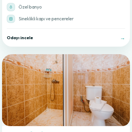
Özel banyo
Sineklikli kapı ve pencereler
→
Odayı incele