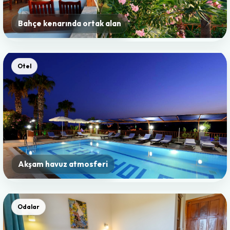
Bahçe kenarında ortak alan
Otel
Akşam havuz atmosferi
Odalar