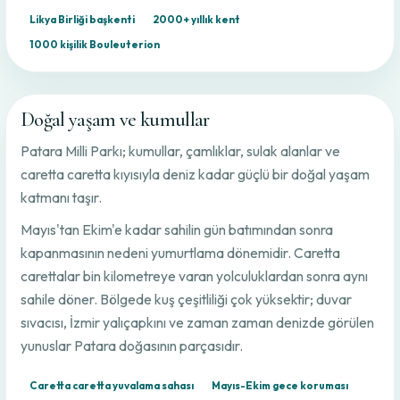
Likya Birliği başkenti
2000+ yıllık kent
1000 kişilik Bouleuterion
Doğal yaşam ve kumullar
Patara Milli Parkı; kumullar, çamlıklar, sulak alanlar ve
caretta caretta kıyısıyla deniz kadar güçlü bir doğal yaşam
katmanı taşır.
Mayıs'tan Ekim'e kadar sahilin gün batımından sonra
kapanmasının nedeni yumurtlama dönemidir. Caretta
carettalar bin kilometreye varan yolculuklardan sonra aynı
sahile döner. Bölgede kuş çeşitliliği çok yüksektir; duvar
sıvacısı, İzmir yalıçapkını ve zaman zaman denizde görülen
yunuslar Patara doğasının parçasıdır.
Caretta caretta yuvalama sahası
Mayıs-Ekim gece koruması