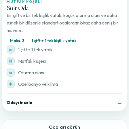
MUTFAK KÖŞELI
Suit Oda
Bir çift ve bir tek kişilik yatak, küçük oturma alanı ve daha
esnek bir düzenle standart odalardan biraz daha geniş bir
his verir.
Maks. 3
1 çift + 1 tek kişilik yatak
1 çift + 1 tek yatak
Mutfak köşesi
Oturma alanı
Özel banyo ve klima
→
Odayı incele
Odaları görün