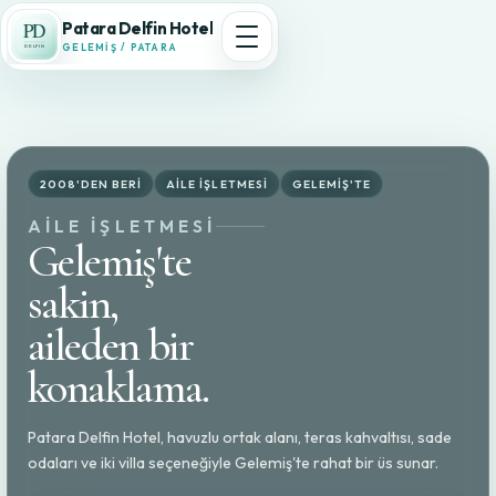
Patara Delfin Hotel
GELEMIŞ / PATARA
Delfin Hotel
2008'DEN BERI
AILE IŞLETMESI
GELEMIŞ'TE
Patara
AILE IŞLETMESI
Gelemiş'te
sakin,
aileden bir
TR
konaklama.
Patara Delfin Hotel, havuzlu ortak alanı, teras kahvaltısı, sade
odaları ve iki villa seçeneğiyle Gelemiş'te rahat bir üs sunar.