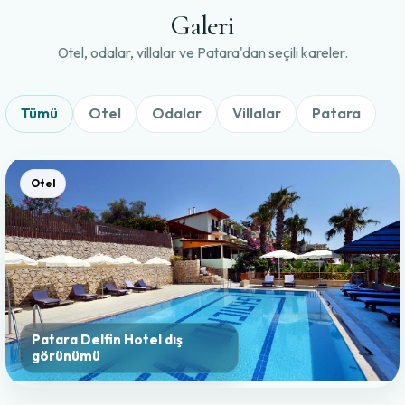
Galeri
Otel, odalar, villalar ve Patara'dan seçili kareler.
Tümü
Otel
Odalar
Villalar
Patara
Otel
Patara Delfin Hotel dış
görünümü