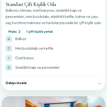
Standart Çift Kişilik Oda
Balkonu, kliması, özel banyosu, sineklikli kapı ve
pencereleri, mini buzdolabı, elektrikli kettle, kahve ve çayı,
saç kurutma makinesi ve havlularıyla sade bir çift kişilik oda.
Maks. 2
1 çift kişilik yatak
Balkon
Mini buzdolabı ve kettle
Özel banyo
Sineklikli kapı ve pencereler
→
Odayı incele