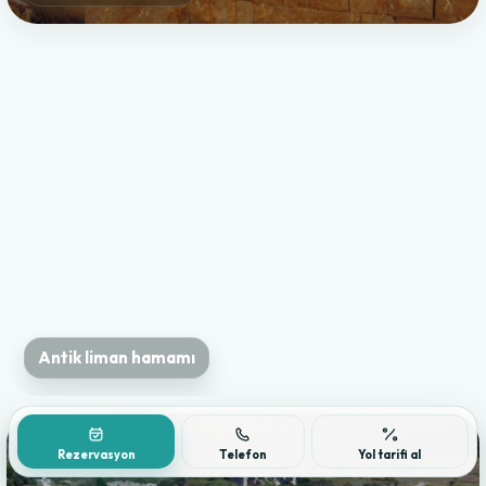
Patara
Antik liman hamamı
Patara
Rezervasyon
Telefon
Yol tarifi al