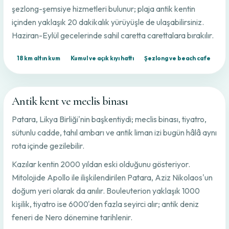
şezlong-şemsiye hizmetleri bulunur; plaja antik kentin
içinden yaklaşık 20 dakikalık yürüyüşle de ulaşabilirsiniz.
Haziran-Eylül gecelerinde sahil caretta carettalara bırakılır.
18 km altın kum
Kumul ve açık kıyı hattı
Şezlong ve beach cafe
Antik kent ve meclis binası
Patara, Likya Birliği'nin başkentiydi; meclis binası, tiyatro,
sütunlu cadde, tahıl ambarı ve antik liman izi bugün hâlâ aynı
rota içinde gezilebilir.
Kazılar kentin 2000 yıldan eski olduğunu gösteriyor.
Mitolojide Apollo ile ilişkilendirilen Patara, Aziz Nikolaos'un
doğum yeri olarak da anılır. Bouleuterion yaklaşık 1000
kişilik, tiyatro ise 6000'den fazla seyirci alır; antik deniz
feneri de Nero dönemine tarihlenir.