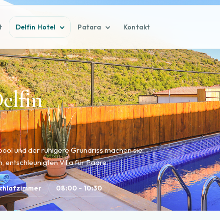
t
Delfin Hotel
Patara
Kontakt
Delfin
lpool und der ruhigere Grundriss machen sie
, entschleunigten Villa für Paare.
Schlafzimmer
08:00 - 10:30