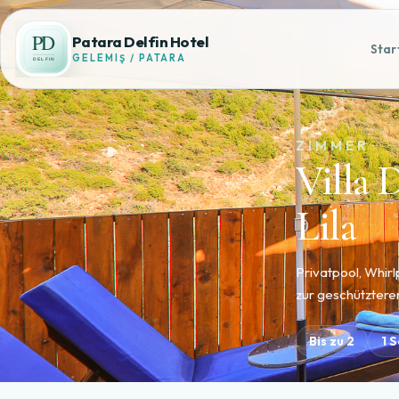
Patara Delfin Hotel
Star
GELEMIŞ / PATARA
ZIMMER
Villa 
Lila
Privatpool, Whir
zur geschützteren
Bis zu 2
1 