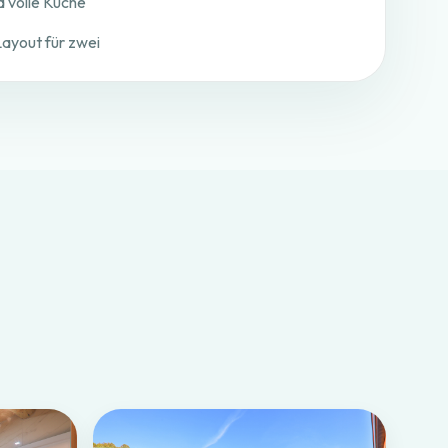
 volle Küche
Layout für zwei