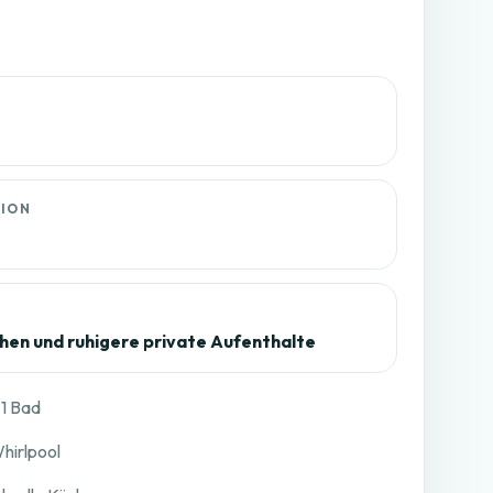
TION
chen und ruhigere private Aufenthalte
 1 Bad
hirlpool