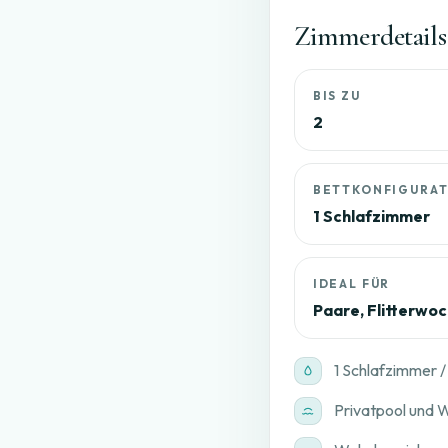
Zimmerdetails
BIS ZU
2
BETTKONFIGURA
1 Schlafzimmer
IDEAL FÜR
Paare, Flitterwo
1 Schlafzimmer /
Privatpool und W