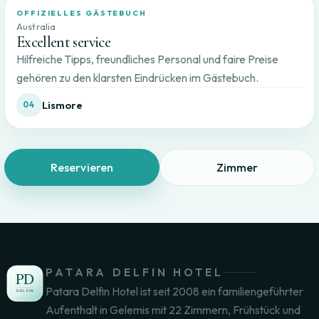
OFFIZIELLES GÄSTEBUCH
Australia
Excellent service
Hilfreiche Tipps, freundliches Personal und faire Preise
gehören zu den klarsten Eindrücken im Gästebuch.
Lismore
04
Reservieren
Zimmer
PATARA DELFIN HOTEL
Patara Delfin Hotel ist seit 2008 ein familiengeführter
Aufenthalt in Gelemis mit 22 Zimmern, Frühstück und